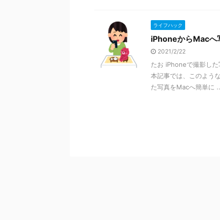
ライフハック
iPhoneからMa
2021/2/22
たお iPhoneで撮影
本記事では、このような
た写真をMacへ簡単に ..