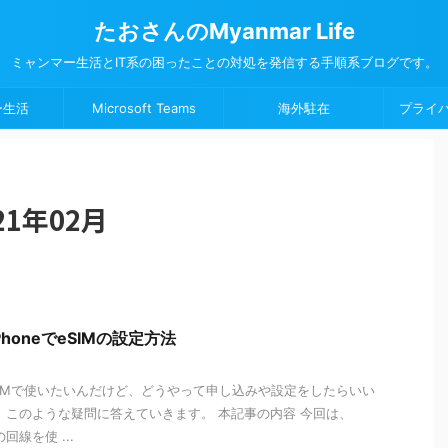
たおさんのMyanmar Life
ミャンマー生活とIT系の困ったことの対処を発信する手順系ブログです。
ー生活
Microsoft Teams
海外駐在
プライ
1年02月
honeでeSIMの設定方法
SIMで使いたいんだけど、どうやって申し込みや設定をしたらいい
、このような疑問に答えていきます。 本記事の内容 今回は、
回線を使 ...