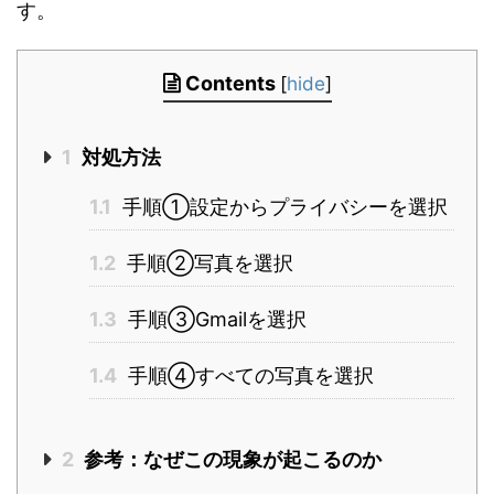
す。
Contents
[
hide
]
1
対処方法
1.1
手順①設定からプライバシーを選択
1.2
手順②写真を選択
1.3
手順③Gmailを選択
1.4
手順④すべての写真を選択
2
参考：なぜこの現象が起こるのか