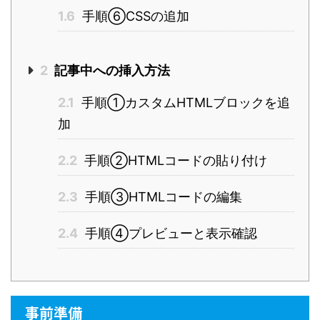
1.6
手順⑥CSSの追加
2
記事中への挿入方法
2.1
手順①カスタムHTMLブロックを追
加
2.2
手順②HTMLコードの貼り付け
2.3
手順③HTMLコードの編集
2.4
手順④プレビューと表示確認
事前準備