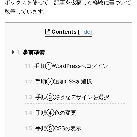
ボックスを使って、記事を投稿した経験に基づいて
執筆しています。
Contents
[
hide
]
1
事前準備
1.1
手順①WordPressへログイン
1.2
手順②追加CSSを選択
1.3
手順③好きなデザインを選択
1.4
手順④色の変更
1.5
手順⑤CSSの表示