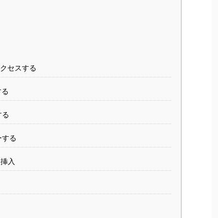
クセスする
する
する
ーする
を挿入