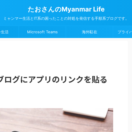
たおさんのMyanmar Life
ミャンマー生活とIT系の困ったことの対処を発信する手順系ブログです。
ー生活
Microsoft Teams
海外駐在
プライ
ブログにアプリのリンクを貼る