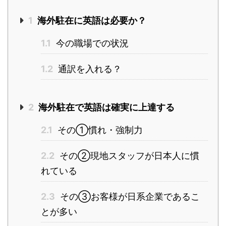
1
海外駐在に英語は必要か？
1.1
今の職場での状況
1.2
通訳を入れる？
2
海外駐在で英語は確実に上達する
2.1
その①慣れ・強制力
2.2
その②現地スタッフが日本人に慣
れている
2.3
その③お客様が日系企業であるこ
とが多い