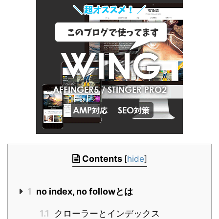
Contents
[
hide
]
1
no index, no followとは
1.1
クローラーとインデックス