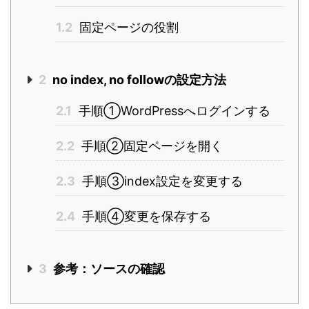
1.2
固定ページの役割
2
no index, no followの設定方法
2.1
手順①WordPressへログインする
2.2
手順②固定ページを開く
2.3
手順③index設定を変更する
2.4
手順④変更を保存する
3
参考：ソースの確認