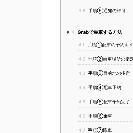
3.6
手順⑥通知の許可
4
Grabで乗車する方法
4.1
手順①配車の予約を
4.2
手順②乗車場所の指
4.3
手順③目的地の指定
4.4
手順④配車予約
4.5
手順⑤配車予約完了
4.6
手順⑥乗車
4.7
手順⑦降車