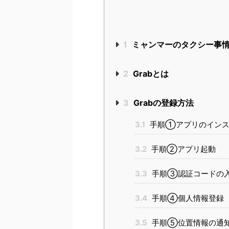
1
ミャンマーのタクシー事
2
Grabとは
3
Grabの登録方法
3.1
手順①アプリのインス
3.2
手順②アプリ起動
3.3
手順③認証コードの
3.4
手順④個人情報登録
3.5
手順⑤位置情報の通