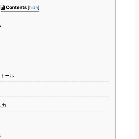
Contents
[
hide
]
情
トール
入力
知