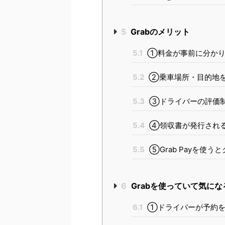
5
Grabのメリット
5.1
①料金が事前に分かり
5.2
②乗車場所・目的地を
5.3
③ドライバーの評価制
5.4
④領収書が発行され
5.5
⑤Grab Payを使
6
Grabを使っていて気にな
6.1
①ドライバーが予約を