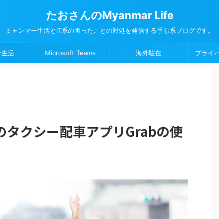
たおさんのMyanmar Life
ミャンマー生活とIT系の困ったことの対処を発信する手順系ブログです。
ー生活
Microsoft Teams
海外駐在
プライ
タクシー配車アプリGrabの使