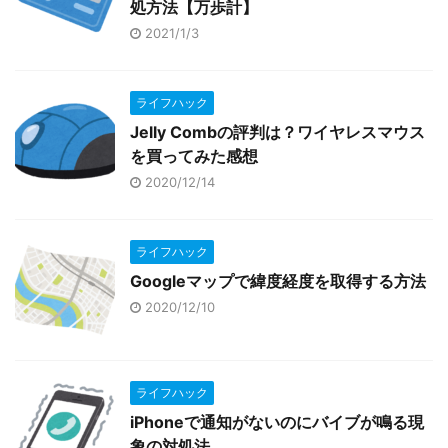
処方法【万歩計】
2021/1/3
ライフハック
Jelly Combの評判は？ワイヤレスマウス
を買ってみた感想
2020/12/14
ライフハック
Googleマップで緯度経度を取得する方法
2020/12/10
ライフハック
iPhoneで通知がないのにバイブが鳴る現
象の対処法